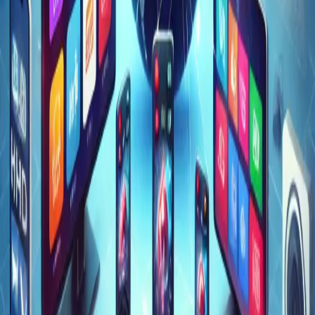
Reaktionszeit
: Achten Sie darauf, dass der Anbieter
schnellen Support bietet, wenn es zu Problemen
kommt.
Support-Kanäle
: Überprüfen Sie, ob der Anbieter
auch eine umfangreiche FAQ oder ein Hilfezentrum
bietet, das bei allgemeinen Problemen schnell
Lösungen liefern kann.
Zusammenfassung der wichtigsten Kriterien:
Kriterium
Was Sie beachten sollten
Breite Auswahl an lokalen und
Kanäle
internationalen Kanälen.
HD und 4K-Unterstützung für ein
Bild- und Tonqualität
optimales Seherlebnis.
Einfache Navigation und ansprechende
Benutzerfreundlichkeit
Benutzeroberfläche.
Unterstützung für verschiedene Geräte
Gerätekompatibilität
wie Smart TVs, PCs, Tablets.
Preis-Leistungs-
Günstige Preise für die gebotenen
Verhältnis
Funktionen und Inhalte.
24/7-Support und schnelle Antwortzeiten
Kundensupport
bei Problemen.