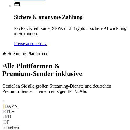
Sichere & anonyme Zahlung
PayPal, Kreditkarte, SEPA und Krypto – sichere Abwicklung
in Sekunden.
Preise ansehen
→
★ Streaming Plattformen
Alle Plattformen &
Premium-Sender inklusive
Genießen Sie alle großen Streaming-Dienste und deutschen
Premium-Sender in einem einzigen IPTV-Abo.
y
N
DAZN
RTL+
ARD
ZDF
roSieben