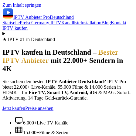
Zum Inhalt springen
IPTV Anbieter
Pro
Deutschland
Startseite
Preise
Germany IPTV
Kanalliste
Installation
Blog
Kontakt
IPTV kaufen
★ IPTV #1 in Deutschland
IPTV kaufen in Deutschland –
Bester
IPTV Anbieter
mit 22.000+ Sendern in
4K
Sie suchen den besten
IPTV Anbieter Deutschland
? IPTV Pro
bietet 22.000+ Live-Kanäle, 55.000 Filme & 14.000 Serien in
HD/4K – für
Fire TV, Smart TV, Android, iOS
& MAG. Sofort-
Aktivierung, 14 Tage Geld-zurück-Garantie.
Jetzt kaufen
Preise ansehen
6.000+
Live TV Kanäle
15.000+
Filme & Serien