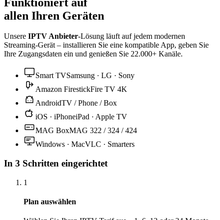
Funktioniert auf
allen Ihren Geräten
Unsere
IPTV Anbieter
-Lösung läuft auf jedem modernen
Streaming-Gerät – installieren Sie eine kompatible App, geben Sie
Ihre Zugangsdaten ein und genießen Sie 22.000+ Kanäle.
Smart TV
Samsung · LG · Sony
Amazon Firestick
Fire TV 4K
Android
TV / Phone / Box
iOS · iPhone
iPad · Apple TV
MAG Box
MAG 322 / 324 / 424
Windows · Mac
VLC · Smarters
In 3 Schritten eingerichtet
1
Plan auswählen