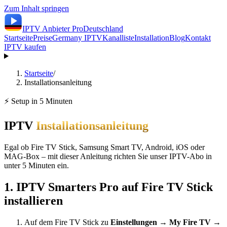
Zum Inhalt springen
IPTV Anbieter
Pro
Deutschland
Startseite
Preise
Germany IPTV
Kanalliste
Installation
Blog
Kontakt
IPTV kaufen
Startseite
/
Installationsanleitung
⚡ Setup in 5 Minuten
IPTV
Installationsanleitung
Egal ob Fire TV Stick, Samsung Smart TV, Android, iOS oder
MAG-Box – mit dieser Anleitung richten Sie unser IPTV-Abo in
unter 5 Minuten ein.
1. IPTV Smarters Pro auf Fire TV Stick
installieren
Auf dem Fire TV Stick zu
Einstellungen → My Fire TV →