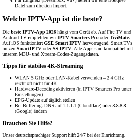
Für Enigma2 (Dreambox, Vu+) liefern wir eine Bouquet-
Datei zum direkten Import.
Welche IPTV-App ist die beste?
Die
beste IPTV-App 2026
hängt vom Gerät ab. Auf Fire TV und
Android TV empfehlen wir
IPTV Smarters Pro
oder
TiviMate
.
Auf iOS funktioniert
GSE Smart IPTV
hervorragend. Smart TVs
nutzen
SmartIPTV
oder
SS IPTV
. Alle Apps sind kompatibel mit
unseren M3U- und Xtream-Codes-Zugangsdaten.
Tipps für stabiles 4K-Streaming
WLAN 5 GHz oder LAN-Kabel verwenden – 2,4 GHz
reicht oft nicht für 4K
Hardware-Decoding aktivieren (in IPTV Smarters Pro unter
Einstellungen)
EPG-Update auf täglich stellen
Bei Buffering: DNS auf 1.1.1.1 (Cloudflare) oder 8.8.8.8
(Google) ändern
Brauchen Sie Hilfe?
Unser deutschsprachiger Support hilft 24/7 bei der Einrichtung.