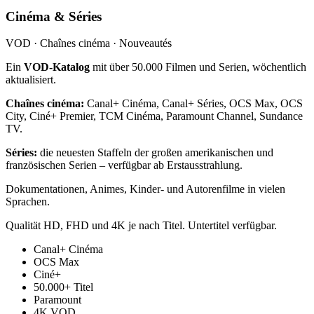
Cinéma & Séries
VOD · Chaînes cinéma · Nouveautés
Ein
VOD-Katalog
mit über 50.000 Filmen und Serien, wöchentlich
aktualisiert.
Chaînes cinéma:
Canal+ Cinéma, Canal+ Séries, OCS Max, OCS
City, Ciné+ Premier, TCM Cinéma, Paramount Channel, Sundance
TV.
Séries:
die neuesten Staffeln der großen amerikanischen und
französischen Serien – verfügbar ab Erstausstrahlung.
Dokumentationen, Animes, Kinder- und Autorenfilme in vielen
Sprachen.
Qualität HD, FHD und 4K je nach Titel. Untertitel verfügbar.
Canal+ Cinéma
OCS Max
Ciné+
50.000+ Titel
Paramount
4K VOD