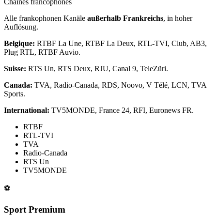
Chaînes francophones
Alle frankophonen Kanäle
außerhalb Frankreichs
, in hoher
Auflösung.
Belgique:
RTBF La Une, RTBF La Deux, RTL-TVI, Club, AB3,
Plug RTL, RTBF Auvio.
Suisse:
RTS Un, RTS Deux, RJU, Canal 9, TeleZüri.
Canada:
TVA, Radio-Canada, RDS, Noovo, V Télé, LCN, TVA
Sports.
International:
TV5MONDE, France 24, RFI, Euronews FR.
RTBF
RTL-TVI
TVA
Radio-Canada
RTS Un
TV5MONDE
⚽
Sport Premium