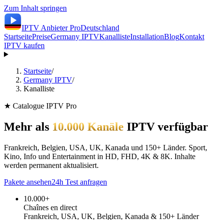
Zum Inhalt springen
IPTV Anbieter
Pro
Deutschland
Startseite
Preise
Germany IPTV
Kanalliste
Installation
Blog
Kontakt
IPTV kaufen
Startseite
/
Germany IPTV
/
Kanalliste
★ Catalogue IPTV Pro
Mehr als
10.000 Kanäle
IPTV verfügbar
Frankreich, Belgien, USA, UK, Kanada und 150+ Länder. Sport,
Kino, Info und Entertainment in HD, FHD, 4K & 8K. Inhalte
werden permanent aktualisiert.
Pakete ansehen
24h Test anfragen
10.000+
Chaînes en direct
Frankreich, USA, UK, Belgien, Kanada & 150+ Länder