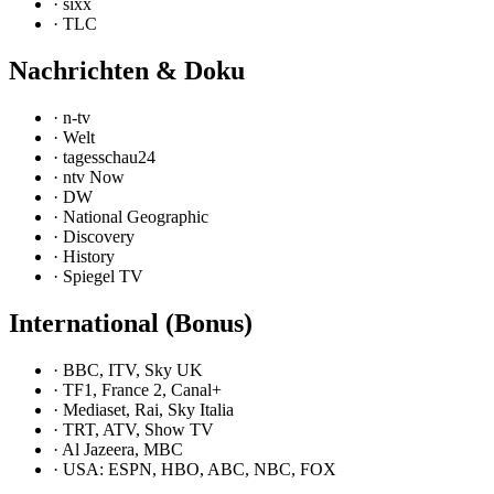
·
sixx
·
TLC
Nachrichten & Doku
·
n-tv
·
Welt
·
tagesschau24
·
ntv Now
·
DW
·
National Geographic
·
Discovery
·
History
·
Spiegel TV
International (Bonus)
·
BBC, ITV, Sky UK
·
TF1, France 2, Canal+
·
Mediaset, Rai, Sky Italia
·
TRT, ATV, Show TV
·
Al Jazeera, MBC
·
USA: ESPN, HBO, ABC, NBC, FOX