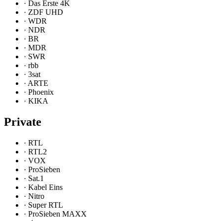
·
Das Erste 4K
·
ZDF UHD
·
WDR
·
NDR
·
BR
·
MDR
·
SWR
·
rbb
·
3sat
·
ARTE
·
Phoenix
·
KIKA
Private
·
RTL
·
RTL2
·
VOX
·
ProSieben
·
Sat.1
·
Kabel Eins
·
Nitro
·
Super RTL
·
ProSieben MAXX