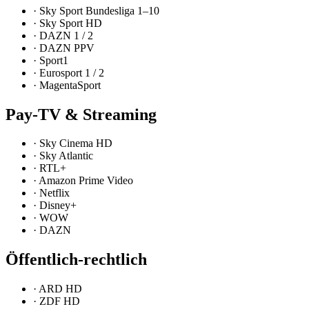
·
Sky Sport Bundesliga 1–10
·
Sky Sport HD
·
DAZN 1 / 2
·
DAZN PPV
·
Sport1
·
Eurosport 1 / 2
·
MagentaSport
Pay-TV & Streaming
·
Sky Cinema HD
·
Sky Atlantic
·
RTL+
·
Amazon Prime Video
·
Netflix
·
Disney+
·
WOW
·
DAZN
Öffentlich-rechtlich
·
ARD HD
·
ZDF HD