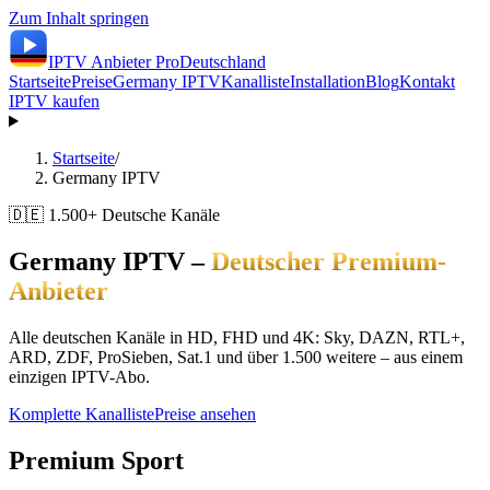
Zum Inhalt springen
IPTV Anbieter
Pro
Deutschland
Startseite
Preise
Germany IPTV
Kanalliste
Installation
Blog
Kontakt
IPTV kaufen
Startseite
/
Germany IPTV
🇩🇪 1.500+ Deutsche Kanäle
Germany IPTV –
Deutscher Premium-
Anbieter
Alle deutschen Kanäle in HD, FHD und 4K: Sky, DAZN, RTL+,
ARD, ZDF, ProSieben, Sat.1 und über 1.500 weitere – aus einem
einzigen IPTV-Abo.
Komplette Kanalliste
Preise ansehen
Premium Sport